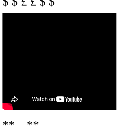
$ $ £ £ $ $
**—**